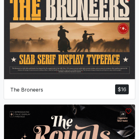
$
16
The Broneers