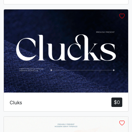
$
0
Cluks