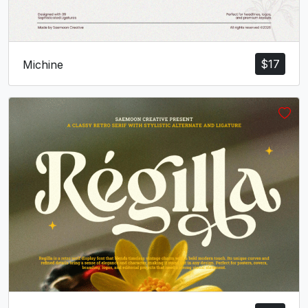
$
17
Michine