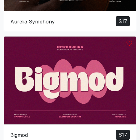
$
17
Aurelia Symphony
$
17
Bigmod